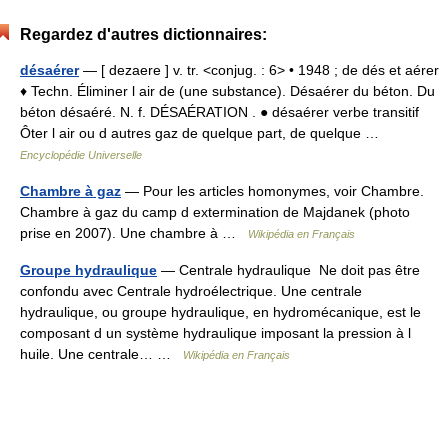
Regardez d'autres dictionnaires:
désaérer
— [ dezaere ] v. tr. <conjug. : 6> • 1948 ; de dés et aérer
♦ Techn. Éliminer l air de (une substance). Désaérer du béton. Du
béton désaéré. N. f. DÉSAÉRATION . ● désaérer verbe transitif
Ôter l air ou d autres gaz de quelque part, de quelque …
Encyclopédie Universelle
Chambre à gaz
— Pour les articles homonymes, voir Chambre.
Chambre à gaz du camp d extermination de Majdanek (photo
prise en 2007). Une chambre à …
Wikipédia en Français
Groupe hydraulique
— Centrale hydraulique Ne doit pas être
confondu avec Centrale hydroélectrique. Une centrale
hydraulique, ou groupe hydraulique, en hydromécanique, est le
composant d un système hydraulique imposant la pression à l
huile. Une centrale… …
Wikipédia en Français