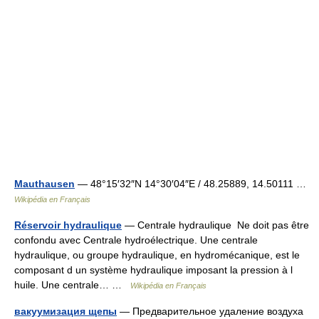
Mauthausen
— 48°15′32″N 14°30′04″E / 48.25889, 14.50111 …
Wikipédia en Français
Réservoir hydraulique
— Centrale hydraulique Ne doit pas être
confondu avec Centrale hydroélectrique. Une centrale
hydraulique, ou groupe hydraulique, en hydromécanique, est le
composant d un système hydraulique imposant la pression à l
huile. Une centrale… …
Wikipédia en Français
вакуумизация щепы
— Предварительное удаление воздуха