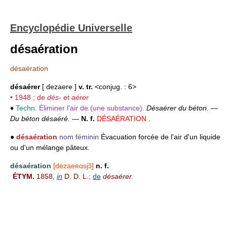
Encyclopédie Universelle
désaération
désaération
désaérer
[ dezaere ]
v. tr.
<conjug. : 6>
• 1948 ; de
dés-
et
aérer
♦
Techn.
Éliminer l'air de (une substance).
Désaérer du béton.
—
Du béton désaéré.
—
N. f.
DÉSAÉRATION
.
●
désaération
nom féminin
Évacuation forcée de l'air d'un liquide
ou d'un mélange pâteux.
désaération
[dezaeʀɑsjɔ̃]
n. f.
ÉTYM.
1858,
in
D. D. L.;
de
désaérer.