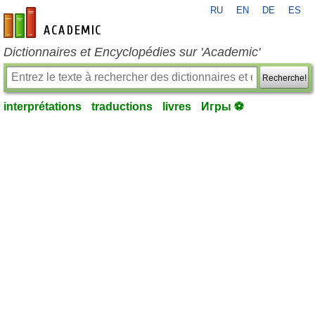
RU
EN
DE
ES
fr-academic.com
Dictionnaires et Encyclopédies sur 'Academic'
Recherche!
interprétations
traductions
livres
Игры ⚽