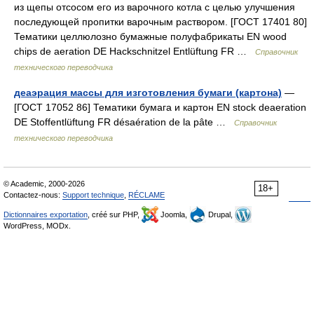
из щепы отсосом его из варочного котла с целью улучшения
последующей пропитки варочным раствором. [ГОСТ 17401 80]
Тематики целлюлозно бумажные полуфабрикаты EN wood
chips de aeration DE Hackschnitzel Entlüftung FR …
Справочник
технического переводчика
деаэрация массы для изготовления бумаги (картона)
—
[ГОСТ 17052 86] Тематики бумага и картон EN stock deaeration
DE Stoffentlüftung FR désaération de la pâte …
Справочник
технического переводчика
© Academic, 2000-2026
18+
Contactez-nous:
Support technique
,
RÉCLAME
Dictionnaires exportation
, créé sur PHP,
Joomla,
Drupal,
WordPress, MODx.